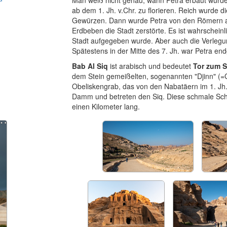
Man weiß nicht genau, wann Petra erbaut wurde
ab dem 1. Jh. v.Chr. zu florieren. Reich wurde 
Gewürzen. Dann wurde Petra von den Römern ann
Erdbeben die Stadt zerstörte. Es ist wahrschein
Stadt aufgegeben wurde. Aber auch die Verleg
Spätestens in der Mitte des 7. Jh. war Petra end
Bab Al Siq
ist arabisch und bedeutet
Tor zum S
dem Stein gemeißelten, sogenannten "Djinn" (=G
Obeliskengrab, das von den Nabatäern im 1. Jh.
Damm und betreten den Siq. Diese schmale Schlu
einen Kilometer lang.