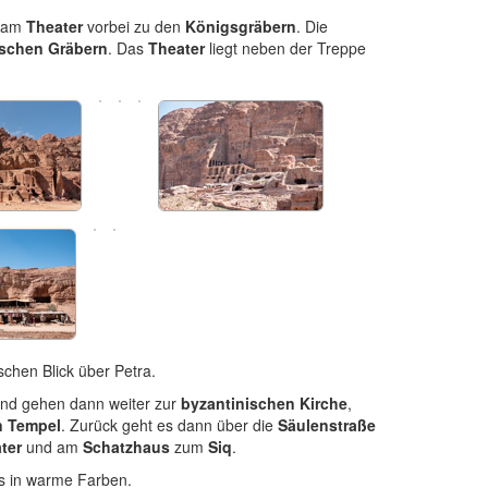
 am
Theater
vorbei zu den
Königsgräbern
. Die
schen Gräbern
. Das
Theater
liegt neben der Treppe
schen Blick über Petra.
und gehen dann weiter zur
byzantinischen Kirche
,
n Tempel
. Zurück geht es dann über die
Säulenstraße
ter
und am
Schatzhaus
zum
Siq
.
es in warme Farben.