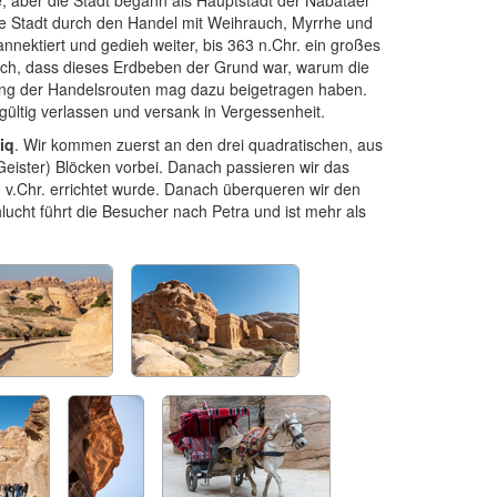
, aber die Stadt begann als Hauptstadt der Nabatäer
die Stadt durch den Handel mit Weihrauch, Myrrhe und
ektiert und gedieh weiter, bis 363 n.Chr. ein großes
lich, dass dieses Erdbeben der Grund war, warum die
ung der Handelsrouten mag dazu beigetragen haben.
gültig verlassen und versank in Vergessenheit.
iq
. Wir kommen zuerst an den drei quadratischen, aus
eister) Blöcken vorbei. Danach passieren wir das
 v.Chr. errichtet wurde. Danach überqueren wir den
cht führt die Besucher nach Petra und ist mehr als