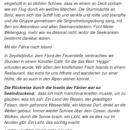
eingehüllt in so dichten Schnee, dass es einem an Deck vorkam
wie ein Flug durch ein weißes Märchen. Die Sturmnächte an
Bord, wenn sich das Schiff hob und senkte und rollte und stampfte
und die Gruppe gemeinsam die Singnotrettungsübung sang, mit
Ben am Akkordeon und alten Seemannsliedern. Fünf Meter
Wellengang, mehr war es diesmal nicht, wofür die Seekranken
bestimmt dankbar waren.
Mit der Fähre nach Island
In Seydisfjördur, dem Fjord der Feuerstelle, verbrachten wir
Stunden in einem Künstler-Café, für die das Wort "Hygge"
erfunden wurde. Wir aßen den köstlichsten Fisch Islands in einem
Restaurant, das extra für uns öffnete und wanderten zur einer
Hütte, die so auch in den Alpen stehen könnte.
Die Rückreise durch die Inseln der Färöer war so
beeindruckend
, dass ich mich manchmal kneifen musste, um zu
glauben, was ich sah. Ein Land der Riesen, der gewaltigen
Felsen, darin gefrorene Wasserfälle, ein kleines Dorf, direkt an die
Wellen gebaut. Immer wieder Schnee über dem Ozean, dunkle
Wolken, durch die Sonne brach, ein Licht, wie es dies nur im
Norden gibt. Ein Licht, das süchtig macht.