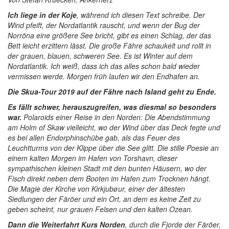
Ich liege in der Koje
, während ich diesen Text schreibe. Der
Wind pfeift, der Nordatlantik rauscht, und wenn der Bug der
Norröna eine größere See bricht, gibt es einen Schlag, der das
Bett leicht erzittern lässt. Die große Fähre schaukelt und rollt in
der grauen, blauen, schweren See. Es ist Winter auf dem
Nordatlantik. Ich weiß, dass ich das alles schon bald wieder
vermissen werde. Morgen früh laufen wir den Endhafen an.
Die Skua-Tour 2019 auf der Fähre nach Island geht zu Ende.
Es fällt schwer, herauszugreifen, was diesmal so besonders
war.
Polaroids einer Reise in den Norden: Die Abendstimmung
am Holm of Skaw vielleicht, wo der Wind über das Deck fegte und
es bei allen Endorphinschübe gab, als das Feuer des
Leuchtturms von der Klippe über die See glitt. Die stille Poesie an
einem kalten Morgen im Hafen von Torshavn, dieser
sympathischen kleinen Stadt mit den bunten Häusern, wo der
Fisch direkt neben dem Booten im Hafen zum Trocknen hängt.
Die Magie der Kirche von Kirkjubøur, einer der ältesten
Siedlungen der Färöer und ein Ort, an dem es keine Zeit zu
geben scheint, nur grauen Felsen und den kalten Ozean.
Dann die Weiterfahrt Kurs Norden
, durch die Fjorde der Färöer,