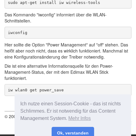
Das Kommando "iwconfig" informiert über die WLAN-
Schnittstellen.
Hier sollte die Option "Power Management" auf "off" stehen. Das
heißt aber noch nicht, dass es wirklich funktioniert. Manchmal ist
eine Konfigurationsänderung der Treiber notwendig.
Die ist eine alternative Informationsquelle für den Power-
Management-Status, der mit dem Edimax WLAN Stick
funktioniert.
Ich nutze einen Session-Cookie - das ist nichts
Schlimmes. Er ist notwendig für das Content
© 2004-2026 Roger Steen - letzte Änderung am 25.06.2026
Management System.
Mehr Infos
Impressum
Datenschutz
Kontakt
Ok, verstanden