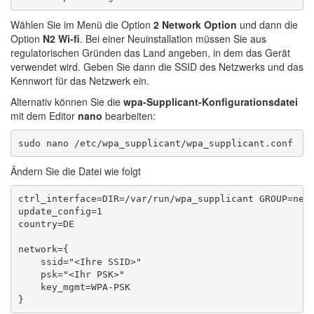
Wählen Sie im Menü die Option
2 Network Option
und dann die
Option
N2 Wi-fi
. Bei einer Neuinstallation müssen Sie aus
regulatorischen Gründen das Land angeben, in dem das Gerät
verwendet wird. Geben Sie dann die SSID des Netzwerks und das
Kennwort für das Netzwerk ein.
Alternativ können Sie die
wpa-Supplicant-Konfigurationsdatei
mit dem Editor
nano
bearbeiten:
Ändern Sie die Datei wie folgt
ctrl_interface=DIR=/var/run/wpa_supplicant GROUP=netd
update_config=1

country=DE

network={ 

    ssid="<Ihre SSID>"

    psk="<Ihr PSK>"

    key_mgmt=WPA-PSK
