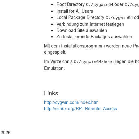
Root Directory
oder
C:/cygwin64
C:/cy
Install for All Users
Local Package Directory
od
C:/cygwin64
Verbindung zum Internet festlegen
Download Site auswählen
Zu Installierende Packages auswählen
Mit dem Installationsprogramm werden neue Pac
eingespielt.
Im Verzeichnis
liegen die h
C:/cygwin64/home
Emulation.
Links
http://cygwin.com/index.html
http://elinux.org/RPi_Remote_Access
.2026