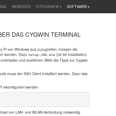
ING
WEBIDEEN
FOTOGRAFIE
SOFTWARE
BER DAS CYGWIN TERMINAL
y Pi von Windows aus zuzugreifen, müssen die
ert werden. Dazu
(32-bit Installation)
setup-x86.exe
erunterladen und ausführen (Bitte die Tipps zur Cygwin
ools muss der SSH Client installiert werden. Dazu das
 rekonfiguriert werden:
echsel von LAN- und WLAN-Verbindung notwendig.