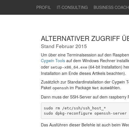
PROFIL
IT-CONSULTING
BUSINESS COACH
ALTERNATIVER ZUGRIFF Ü
Stand Februar 2015
Um über eine Terminalsession auf den Raspberr
Cygwin Tools
auf dem Windows Rechner installi
oder
(64-bit Installation) h
setup-x86_64.exe
Installation am Ende dieses Artikels beachten).
Zusätzlich zur Standardinstallation der Cygwin T
Paket
im Package
auswählen.
openssh
Net
Dann muss der SSH-Server auf dem raspberry Pi
sudo rm /etc/ssh/ssh_host_*

sudo dpkg-reconfigure openssh-server
Das Ausführen dieser Befehle ist auch beim W