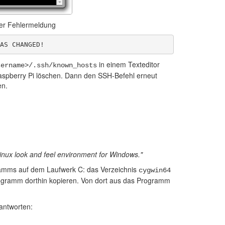
er Fehlermeldung
AS CHANGED!
in einem Texteditor
sername>/.ssh/known_hosts
Raspberry Pi löschen. Dann den SSH-Befehl erneut
en.
 Linux look and feel environment for Windows."
ramms auf dem Laufwerk C: das Verzeichnis
cygwin64
rogramm dorthin kopieren. Von dort aus das Programm
eantworten: